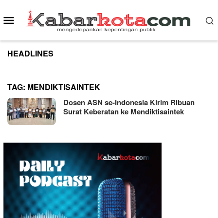
Skip
to
Mobile
content
Menu
HEADLINES
TAG:
MENDIKTISAINTEK
Dosen ASN se-Indonesia Kirim Ribuan
Surat Keberatan ke Mendiktisaintek