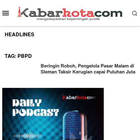
Skip
to
Mobile
content
Menu
HEADLINES
TAG:
PBPD
Beringin Roboh, Pengelola Pasar Malam di
Sleman Taksir Kerugian capai Puluhan Juta