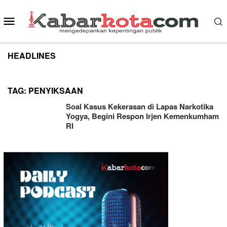
Skip
to
Mobile
content
Menu
HEADLINES
TAG:
PENYIKSAAN
Soal Kasus Kekerasan di Lapas Narkotika
Yogya, Begini Respon Irjen Kemenkumham
RI