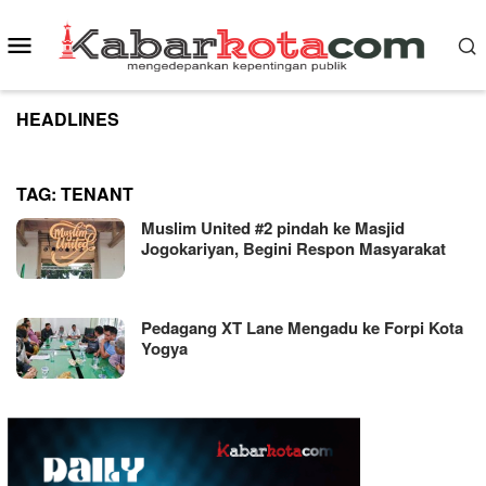
Skip
to
Mobile
content
Menu
HEADLINES
TAG:
TENANT
Muslim United #2 pindah ke Masjid
Jogokariyan, Begini Respon Masyarakat
Pedagang XT Lane Mengadu ke Forpi Kota
Yogya