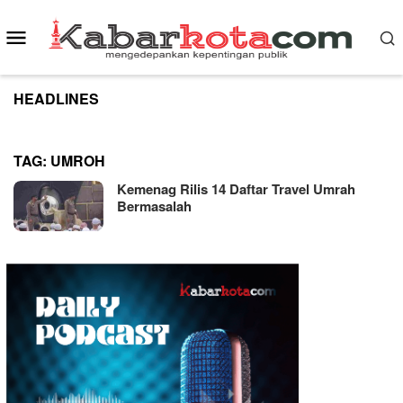
Skip
to
Mobile
content
Menu
HEADLINES
TAG:
UMROH
Kemenag Rilis 14 Daftar Travel Umrah
Bermasalah