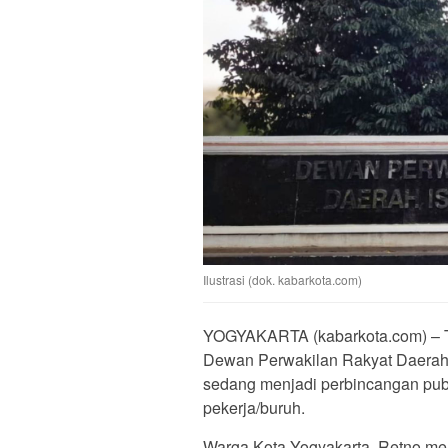
Ilustrasi (dok. kabarkota.com)
YOGYAKARTA (kabarkota.com) – T
Dewan Perwakilan Rakyat Daerah 
sedang menjadi perbincangan pub
pekerja/buruh.
Warga Kota Yogyakarta, Retno meni