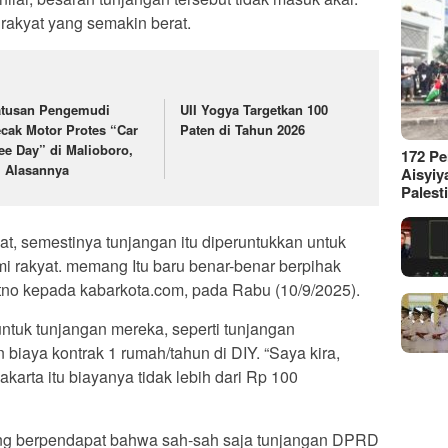
 rakyat yang semakin berat.
tusan Pengemudi
UII Yogya Targetkan 100
cak Motor Protes “Car
Paten di Tahun 2026
ee Day” di Malioboro,
172 P
i Alasannya
Aisyiy
Palest
t, semestinya tunjangan itu diperuntukkan untuk
rakyat. memang Itu baru benar-benar berpihak
etno kepada kabarkota.com, pada Rabu (10/9/2025).
untuk tunjangan mereka, seperti tunjangan
biaya kontrak 1 rumah/tahun di DIY. “Saya kira,
karta itu biayanya tidak lebih dari Rp 100
ng berpendapat bahwa sah-sah saja tunjangan DPRD