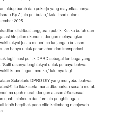
aan hidup buruh dan pekerja yang mayoritas hanya
ran Rp 2 juta per bulan,” kata Irsad dalam
ptember 2025.
dakadilan distribusi anggaran publik. Ketika buruh dan
atasi himpitan ekonomi, dengan melayangkan
 wakil rakyat justru menerima tunjangan belasan
 bulan hanya untuk perumahan dan transportasi.
usak legitimasi politik DPRD sebagai lembaga yang
 “Sulit rasanya bagi rakyat untuk percaya bahwa
akili kepentingan mereka,” tuturnya lagi.
yataan Sekretaris DPRD DIY yang menyebut bahwa
anâ€. Itu tidak serta-merta dibenarkan secara moral.
menerima upah murah dengan alasan â€œsesuai
gan upah minimum dan formula penghitungan
kali lebih berpihak pada elite ketimbang menjawab
ya.