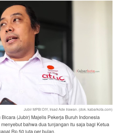
Jubir MPBI DIY, Irsad Ade Irawan. (dok. kabarkota.com)
Bicara (Jubir) Majelis Pekerja Buruh Indonesia
g menyebut bahwa dua tunjangan itu saja bagi Ketua
ai Rp 50 juta per bulan.