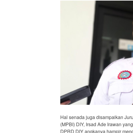
Hal senada juga disampaikan Juru 
(MPBI) DIY, Irsad Ade Irawan yan
DPRD DIY angkanya hampir mencap