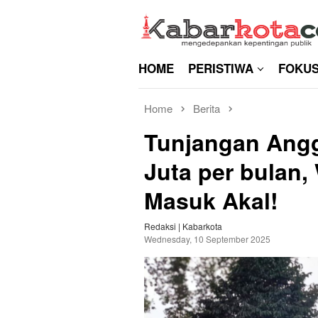
Skip
to
content
HOME
PERISTIWA
FOKU
Home
Berita
Tunjangan Ang
Juta per bulan,
Masuk Akal!
Redaksi | Kabarkota
Wednesday, 10 September 2025