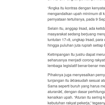
“Angka itu kontras dengan kenyat
mengandalkan upah minimum di kisa
pernyataan tertulisnya, pada 9 Se
Selain itu, anggap Irsad, ada keti
masyarakat sedang berjuang meng
tuntutan 17+8, ungkap Irsad, para
hingga puluhan juta rupiah setiap
Ketimpangan Itu justru dapat mer
seharusnya menjadi corong rakyat.
lembaga legislatif benar-benar mew
Pihaknya juga menyesalkan pern
tunjangan itu â€œsudah sesuai atur
Sama seperti buruh yang harus 
aturanâ€, dengan dasar perhitun
kenaikan upah. “Aturan itu sering 
kebutuhan rakyat pekerja,” tegasn