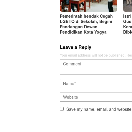
Pemerintah hendak Cegah
Istr
LGBTQ di Sekolah, Begini
Gus 
Pandangan Dewan
Kera
Pendidikan Kota Yogya
Dibi
Leave a Reply
Your email address will not be published.
Req
Save my name, email, and website i