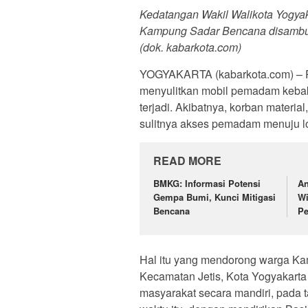
Kedatangan Wakil Walikota Yogyak
Kampung Sadar Bencana disambut
(dok. kabarkota.com)
YOGYAKARTA (kabarkota.com) – P
menyulitkan mobil pemadam keba
terjadi. Akibatnya, korban materi
sulitnya akses pemadam menuju lo
READ MORE
BMKG: Informasi Potensi
An
Gempa Bumi, Kunci Mitigasi
Wi
Bencana
Pe
Hal itu yang mendorong warga K
Kecamatan Jetis, Kota Yogyakart
masyarakat secara mandiri, pada 