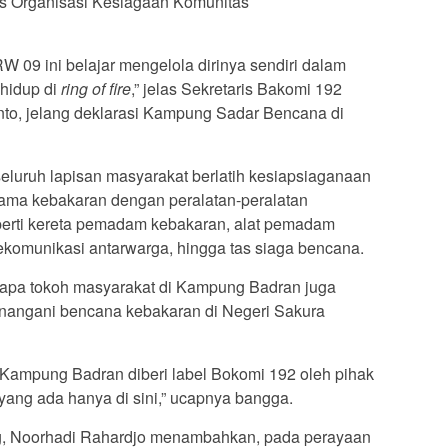
is Organisasi Kesiagaan Komunitas
 09 ini belajar mengelola dirinya sendiri dalam
hidup di
ring of fire
,” jelas Sekretaris Bakomi 192
o, jelang deklarasi Kampung Sadar Bencana di
eluruh lapisan masyarakat berlatih kesiapsiaganaan
ama kebakaran dengan peralatan-peralatan
perti kereta pemadam kebakaran, alat pemadam
elekomunikasi antarwarga, hingga tas siaga bencana.
berapa tokoh masyarakat di Kampung Badran juga
enangani bencana kebakaran di Negeri Sakura
ampung Badran diberi label Bokomi 192 oleh pihak
 yang ada hanya di sini,” ucapnya bangga.
, Noorhadi Rahardjo menambahkan, pada perayaan