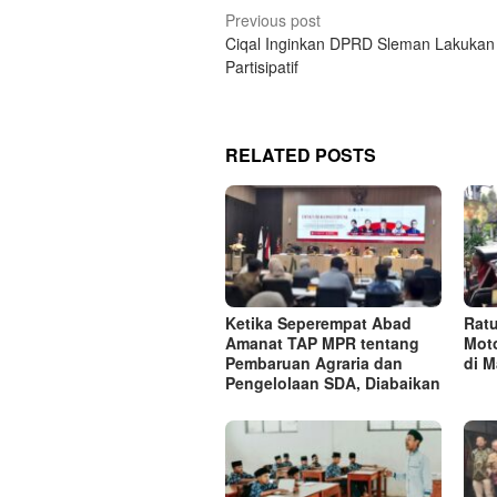
Post
Previous post
Ciqal Inginkan DPRD Sleman Lakukan
navigation
Partisipatif
RELATED POSTS
Ketika Seperempat Abad
Rat
Amanat TAP MPR tentang
Moto
Pembaruan Agraria dan
di M
Pengelolaan SDA, Diabaikan