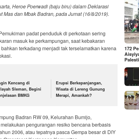
arta, Heroe Poerwadi (baju biru) dalam Deklarasi
 Mas dan Mbak Badran, pada Jumat (16/8/2019).
emukiman padat penduduk di perkotaan sering
karan masuk ke perkampungan, saat kebakaran
al, bahkan terkadang menjadi tak terselamatkan karena
172 P
Aisyiy
kasi.
Palest
gin Kencang di
Erupsi Berkepanjangan,
layah Sleman, Begini
Wisata di Lereng Gunung
njelasan BMKG
Merapi, Amankah?
ampung Badran RW 09, Kelurahan Bumijo,
a melakukan pengurangan resiko bencana berbasis
tahun 2006, atau tepatnya pasca Gempa besar di DIY