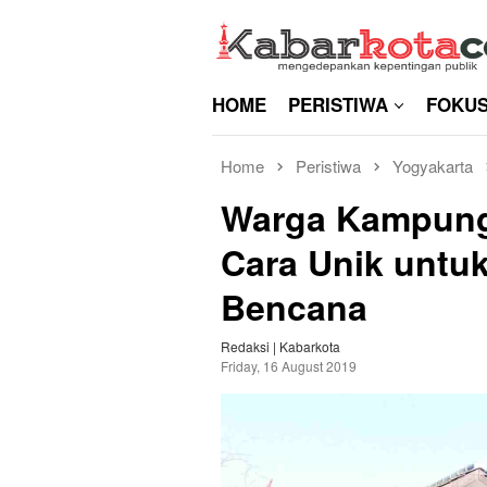
Skip
to
content
HOME
PERISTIWA
FOKU
Home
Peristiwa
Yogyakarta
Warga Kampung
Cara Unik untu
Bencana
Redaksi | Kabarkota
Friday, 16 August 2019