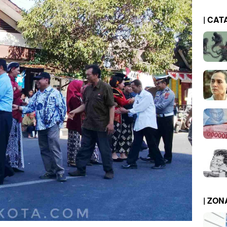
| CAT
| ZO