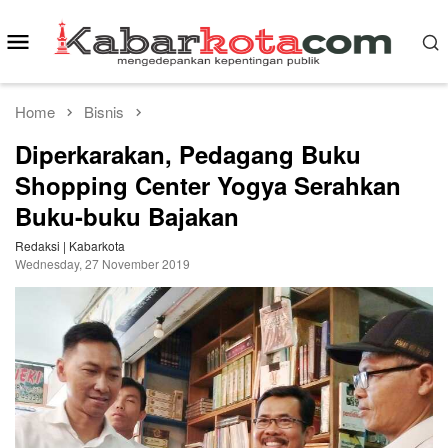
Skip
to
Mobile
content
Menu
Home
Bisnis
Diperkarakan, Pedagang Buku
Shopping Center Yogya Serahkan
Buku-buku Bajakan
Redaksi | Kabarkota
Wednesday, 27 November 2019