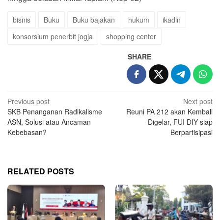
bisnis
Buku
Buku bajakan
hukum
ikadin
konsorsium penerbit jogja
shopping center
SHARE
Post
Previous post
Next post
SKB Penanganan Radikalisme
Reuni PA 212 akan Kembali
navigation
ASN, Solusi atau Ancaman
Digelar, FUI DIY siap
Kebebasan?
Berpartisipasi
RELATED POSTS