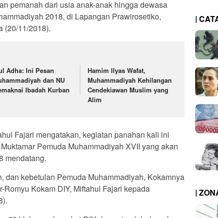
an pemanah dari usia anak-anak hingga dewasa
ammadiyah 2018, di Lapangan Prawirosetiko,
| CAT
 (20/11/2018).
ul Adha: Ini Pesan
Hamim Ilyas Wafat,
uhammadiyah dan NU
Muhammadiyah Kehilangan
maknai Ibadah Kurban
Cendekiawan Muslim yang
Alim
ul Fajari mengatakan, kegiatan panahan kali ini
pra Muktamar Pemuda Muhammadiyah XVII yang akan
18 mendatang.
nah, dan kebetulan Pemuda Muhammadiyah, Kokamnya
Ar-Romyu Kokam DIY, Miftahul Fajari kepada
| ZO
8).