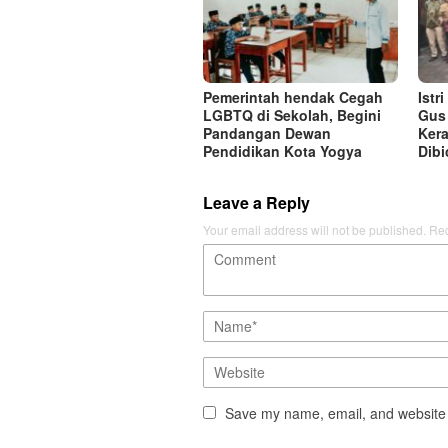
Pemerintah hendak Cegah
Istr
LGBTQ di Sekolah, Begini
Gus 
Pandangan Dewan
Kera
Pendidikan Kota Yogya
Dibi
Leave a Reply
Your email address will not be published.
Req
Save my name, email, and website i