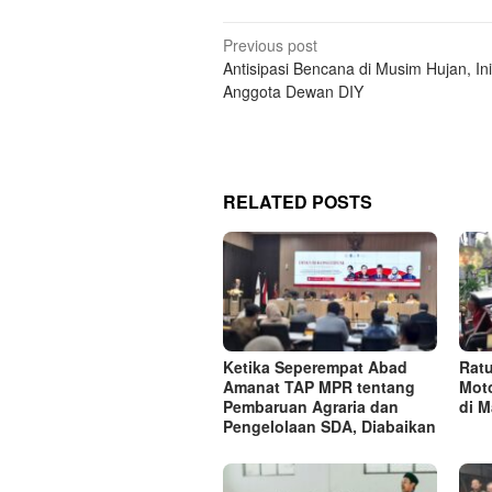
Post
Previous post
Antisipasi Bencana di Musim Hujan, In
navigation
Anggota Dewan DIY
RELATED POSTS
Ketika Seperempat Abad
Rat
Amanat TAP MPR tentang
Moto
Pembaruan Agraria dan
di M
Pengelolaan SDA, Diabaikan