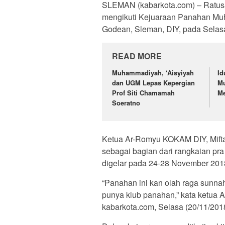
SLEMAN (kabarkota.com) – Ratus
mengikuti Kejuaraan Panahan Muh
Godean, Sleman, DIY, pada Selasa
READ MORE
Muhammadiyah, ‘Aisyiyah
Id
dan UGM Lepas Kepergian
M
Prof Siti Chamamah
Me
Soeratno
Ketua Ar-Romyu KOKAM DIY, Miftah
sebagai bagian dari rangkaian 
digelar pada 24-28 November 20
“Panahan ini kan olah raga sun
punya klub panahan,” kata ketua 
kabarkota.com, Selasa (20/11/201