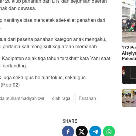
tar 20 klub panahan dari DIY dan sejumlah daerah
 anak dan dewasa.
ap nantinya bisa mencetak atlet-atlet panahan dari
.
 tua dari peserta panahan kategori anak mengaku,
ru pertama kali mengikuti kejuaraan memanah.
172 P
Aisyiy
Kadipaten sejak tiga tahun terakhir,” kata Yani saat
Palest
 bertanding.
uga sekaligus belajar fokus, sekaligus
 (Rep-02)
da muhammadiyah xvii
olah raga
Panahan
SHARE