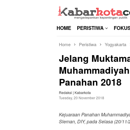
Skip
to
content
HOME
PERISTIWA
FOKU
Home
Peristiwa
Yogyakarta
Jelang Muktam
Muhammadiyah 
Panahan 2018
Redaksi | Kabarkota
Tuesday, 20 November 2018
Kejuaraan Panahan Muhammadiyah
Sleman, DIY, pada Selasa (20/11/2