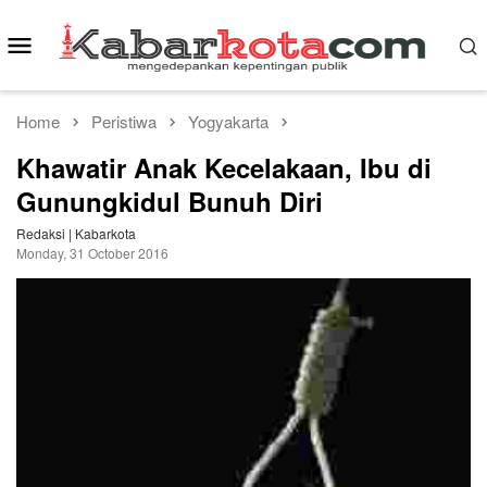
Skip
to
Mobile
content
Menu
Home
Peristiwa
Yogyakarta
Khawatir Anak Kecelakaan, Ibu di
Gunungkidul Bunuh Diri
Redaksi | Kabarkota
Monday, 31 October 2016