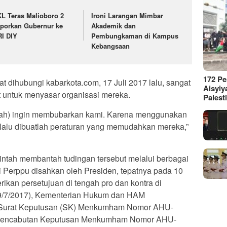
L Teras Malioboro 2
Ironi Larangan Mimbar
porkan Gubernur ke
Akademik dan
I DIY
Pembungkaman di Kampus
Kebangsaan
172 P
at dihubungi kabarkota.com, 17 Juli 2017 lalu, sangat
Aisyiy
t untuk menyasar organisasi mereka.
Palest
intah) ingin membubarkan kami. Karena menggunakan
 lalu dibuatlah peraturan yang memudahkan mereka,”
ntah membantah tudingan tersebut melalui berbagai
 Perppu disahkan oleh Presiden, tepatnya pada 10
kan persetujuan di tengah pro dan kontra di
(19/7/2017), Kementerian Hukum dan HAM
urat Keputusan (SK) Menkumham Nomor AHU-
g Pencabutan Keputusan Menkumham Nomor AHU-