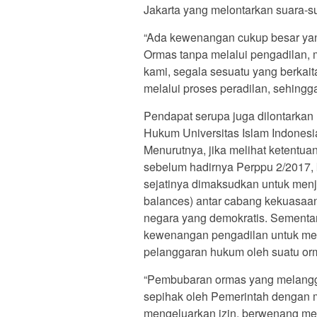
Jakarta yang melontarkan suara-s
“Ada kewenangan cukup besar ya
Ormas tanpa melalui pengadilan, 
kami, segala sesuatu yang berkait
melalui proses peradilan, sehingga 
Pendapat serupa juga dilontarkan 
Hukum Universitas Islam Indonesi
Menurutnya, jika melihat ketentua
sebelum hadirnya Perppu 2/2017,
sejatinya dimaksudkan untuk menj
balances) antar cabang kekuasaa
negara yang demokratis. Sementa
kewenangan pengadilan untuk men
pelanggaran hukum oleh suatu orm
“Pembubaran ormas yang melangga
sepihak oleh Pemerintah dengan m
mengeluarkan izin, berwenang men