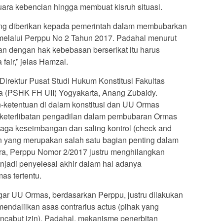
uara kebencian hingga membuat kisruh situasi.
ng diberikan kepada pemerintah dalam membubarkan
melalui Perppu No 2 Tahun 2017. Padahal menurut
an dengan hak kebebasan berserikat itu harus
fair,” jelas Hamzal.
Direktur Pusat Studi Hukum Konstitusi Fakultas
a (PSHK FH UII) Yogyakarta, Anang Zubaidy.
n-ketentuan di dalam konstitusi dan UU Ormas
 keterlibatan pengadilan dalam pembubaran Ormas
aga keseimbangan dan saling kontrol (check and
n yang merupakan salah satu bagian penting dalam
ra, Perppu Nomor 2/2017 justru menghilangkan
jadi penyelesai akhir dalam hal adanya
as tertentu.
r UU Ormas, berdasarkan Perppu, justru dilakukan
endalilkan asas contrarius actus (pihak yang
cabut izin). Padahal, mekanisme penerbitan