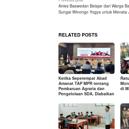
Post
Anies Baswedan Belajar dari Warga B
navigation
Sungai Winongo Yogya untuk Menata 
RELATED POSTS
Ketika Seperempat Abad
Rat
Amanat TAP MPR tentang
Moto
Pembaruan Agraria dan
di M
Pengelolaan SDA, Diabaikan