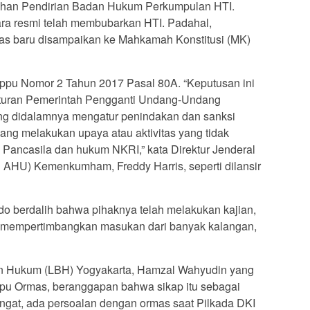
ahan Pendirian Badan Hukum Perkumpulan HTI.
ara resmi telah membubarkan HTI. Padahal,
mas baru disampaikan ke Mahkamah Konstitusi (MK)
pu Nomor 2 Tahun 2017 Pasal 80A. “Keputusan ini
raturan Pemerintah Pengganti Undang-Undang
ng didalamnya mengatur penindakan dan sanksi
ng melakukan upaya atau aktivitas yang tidak
 Pancasila dan hukum NKRI,” kata Direktur Jenderal
 AHU) Kemenkumham, Freddy Harris, seperti dilansir
odo berdalih bahwa pihaknya telah melakukan kajian,
 mempertimbangkan masukan dari banyak kalangan,
an Hukum (LBH) Yogyakarta, Hamzal Wahyudin yang
ppu Ormas, beranggapan bahwa sikap itu sebagai
ingat, ada persoalan dengan ormas saat Pilkada DKI