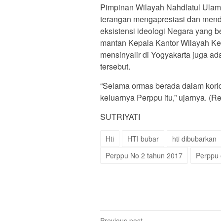
Pimpinan Wilayah Nahdlatul Ulama
terangan mengapresiasi dan mend
eksistensi ideologi Negara yang 
mantan Kepala Kantor Wilayah Ke
mensinyalir di Yogyakarta juga ad
tersebut.
“Selama ormas berada dalam korid
keluarnya Perppu itu,” ujarnya. (R
SUTRIYATI
Hti
HTI bubar
hti dibubarkan
Perppu No 2 tahun 2017
Perppu
Previous post