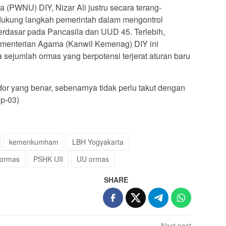
 (PWNU) DIY, Nizar Ali justru secara terang-
ukung langkah pemerintah dalam mengontrol
berdasar pada Pancasila dan UUD 45. Terlebih,
menterian Agama (Kanwil Kemenag) DIY ini
a sejumlah ormas yang berpotensi terjerat aturan baru
or yang benar, sebenarnya tidak perlu takut dengan
ep-03)
kemenkumham
LBH Yogyakarta
 ormas
PSHK UII
UU ormas
SHARE
Next post