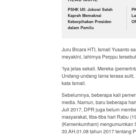
PSHK UII: Jokowi Salah
PK
Kaprah Memaknai
La
Keberpihakan Presiden
OR
dalam Pemilu
Juru Bicara HTI, Ismail Yusanto sa
meyakini, lahirnya Perppu tersebu
“Iya jelas sekali. Mereka (pemer
Undang-undang lama terasa sulit,
kata Ismail.
Sebelumnya, beberapa kali pemeri
media. Namun, baru beberapa hari
Juli 2017, DPR juga belum memberi
masyarakat, tiba-tiba hari Rabu 
(Kemenkumham) mengumumkan S
30.AH.01.08 tahun 2017 tentan