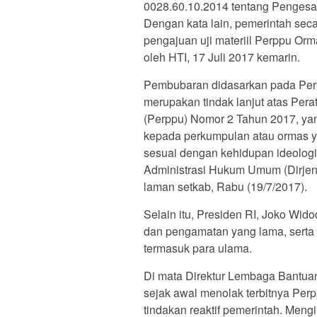
0028.60.10.2014 tentang Penges
Dengan kata lain, pemerintah sec
pengajuan uji materiil Perppu Or
oleh HTI, 17 Juli 2017 kemarin.
Pembubaran didasarkan pada Perp
merupakan tindak lanjut atas Pe
(Perppu) Nomor 2 Tahun 2017, ya
kepada perkumpulan atau ormas ya
sesuai dengan kehidupan ideologi
Administrasi Hukum Umum (Dirjen
laman setkab, Rabu (19/7/2017).
Selain itu, Presiden RI, Joko Wid
dan pengamatan yang lama, serta
termasuk para ulama.
Di mata Direktur Lembaga Bantu
sejak awal menolak terbitnya Per
tindakan reaktif pemerintah. Meng