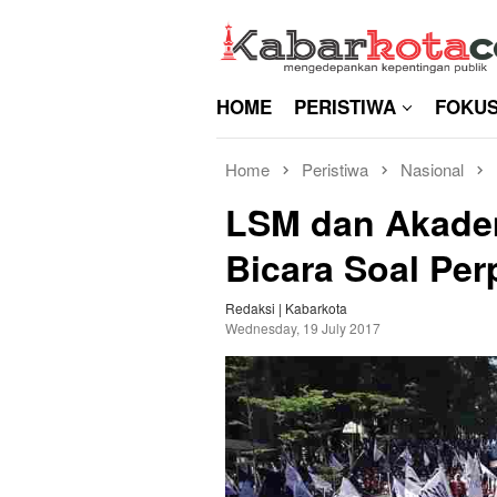
Skip
to
content
HOME
PERISTIWA
FOKU
Home
Peristiwa
Nasional
LSM dan Akade
Bicara Soal Pe
Redaksi | Kabarkota
Wednesday, 19 July 2017