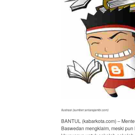
Ilustrasi (sumber:antarajambi.com)
BANTUL (kabarkota.com) – Menter
Baswedan mengklaim, meski pun Ku