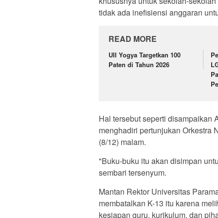
khususnya untuk sekolah-sekolah
tidak ada inefisiensi anggaran un
READ MORE
UII Yogya Targetkan 100
Pe
Paten di Tahun 2026
LG
P
Pe
Hal tersebut seperti disampaikan
menghadiri pertunjukan Orkestra N
(8/12) malam.
"Buku-buku itu akan disimpan untu
sembari tersenyum.
Mantan Rektor Universitas Parama
membatalkan K-13 itu karena meli
kesiapan guru, kurikulum, dan pih