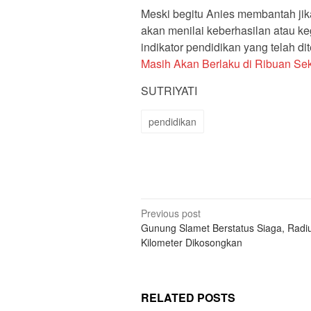
Meski begitu Anies membantah jik
akan menilai keberhasilan atau k
indikator pendidikan yang telah d
Masih Akan Berlaku di Ribuan Sek
SUTRIYATI
pendidikan
Post
Previous post
Gunung Slamet Berstatus Siaga, Radi
navigation
Kilometer Dikosongkan
RELATED POSTS