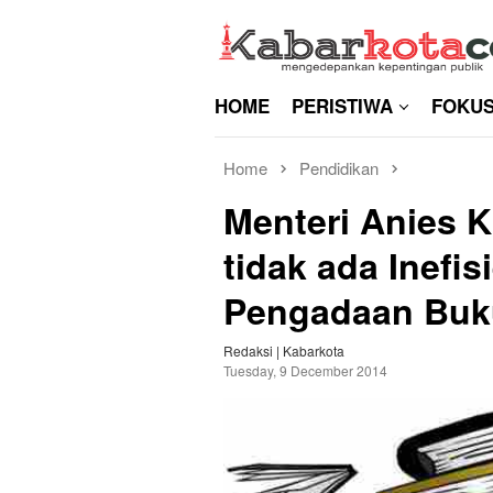
Skip
to
content
HOME
PERISTIWA
FOKU
Home
Pendidikan
Menteri Anies K
tidak ada Inefi
Pengadaan Buk
Redaksi | Kabarkota
Tuesday, 9 December 2014