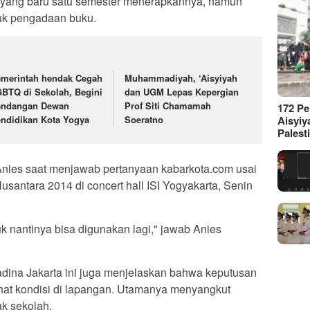
 yang baru satu semester menerapkannya, namun
tuk pengadaan buku.
merintah hendak Cegah
Muhammadiyah, ‘Aisyiyah
BTQ di Sekolah, Begini
dan UGM Lepas Kepergian
andangan Dewan
Prof Siti Chamamah
172 P
ndidikan Kota Yogya
Soeratno
Aisyiy
Palest
 Anies saat menjawab pertanyaan kabarkota.com usai
usantara 2014 di concert hall ISI Yogyakarta, Senin
k nantinya bisa digunakan lagi," jawab Anies
dina Jakarta ini juga menjelaskan bahwa keputusan
hat kondisi di lapangan. Utamanya menyangkut
ak sekolah.