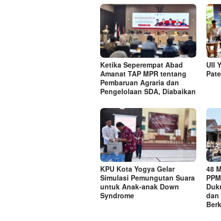
Ketika Seperempat Abad
UII 
Amanat TAP MPR tentang
Pate
Pembaruan Agraria dan
Pengelolaan SDA, Diabaikan
KPU Kota Yogya Gelar
48 
Simulasi Pemungutan Suara
PPM 
untuk Anak-anak Down
Duk
Syndrome
dan 
Berk