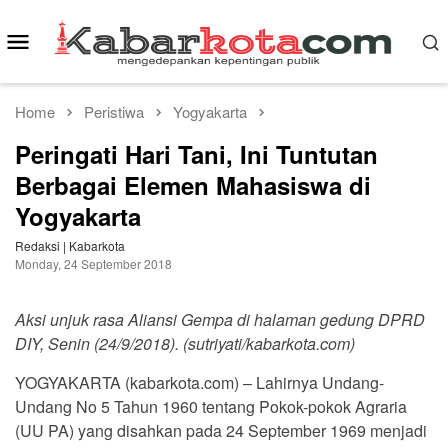
Skip
to
Mobile
content
Menu
Home
Peristiwa
Yogyakarta
Peringati Hari Tani, Ini Tuntutan
Berbagai Elemen Mahasiswa di
Yogyakarta
Redaksi | Kabarkota
Monday, 24 September 2018
Aksi unjuk rasa Aliansi Gempa di halaman gedung DPRD
DIY, Senin (24/9/2018). (sutriyati/kabarkota.com)
YOGYAKARTA (kabarkota.com) – Lahirnya Undang-
Undang No 5 Tahun 1960 tentang Pokok-pokok Agraria
(UU PA) yang disahkan pada 24 September 1969 menjadi