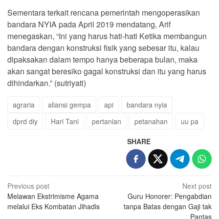
Sementara terkait rencana pemerintah mengoperasikan
bandara NYIA pada April 2019 mendatang, Arif
menegaskan, “Ini yang harus hati-hati Ketika membangun
bandara dengan konstruksi fisik yang sebesar itu, kalau
dipaksakan dalam tempo hanya beberapa bulan, maka
akan sangat beresiko gagal konstruksi dan itu yang harus
dihindarkan.” (sutriyati)
agraria
aliansi gempa
api
bandara nyia
dprd diy
Hari Tani
pertanian
petanahan
uu pa
SHARE
Post
Previous post
Next post
Melawan Ekstrimisme Agama
Guru Honorer: Pengabdian
navigation
melalui Eks Kombatan Jihadis
tanpa Batas dengan Gaji tak
Pantas