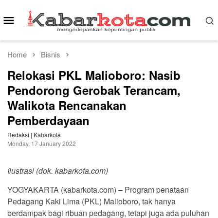
Skip
to
Mobile
content
Menu
Home
Bisnis
Relokasi PKL Malioboro: Nasib
Pendorong Gerobak Terancam,
Walikota Rencanakan
Pemberdayaan
Redaksi | Kabarkota
Monday, 17 January 2022
Ilustrasi (dok. kabarkota.com)
YOGYAKARTA (kabarkota.com) – Program penataan
Pedagang Kaki Lima (PKL) Malioboro, tak hanya
berdampak bagi ribuan pedagang, tetapi juga ada puluhan