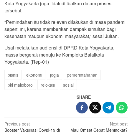
Kota Yogyakarta juga tidak dilibatkan dalam proses
tersebut.
“Pemindahan itu tidak relevan dilakukan di masa pandemi
seperti ini, karena memberikan dampak simultan bagi
kesehatan maupun ekonomi masyarakat,” sesal Julian.
Usai melakukan audiensi di DPRD Kota Yogyakarta,
massa bergerak menuju ke Kompleks Balaikota
Yogyakarta. (Rep-01)
bisnis
ekonomi
jogja
pemerintahanan
pkl malioboro
relokasi
sosial
SHARE
Post
Previous post
Next post
Booster Vaksinasi Covid-19 di
Mau Omset Cepat Meningkat?