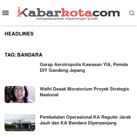
Skip
to
Mobile
content
Menu
HEADLINES
TAG:
BANDARA
Garap Aerotropolis Kawasan YIA, Pemda
DIY Gandeng Jepang
Walhi Desak Moratorium Proyek Strategis
Nasional
Pembatalan Operasional KA Reguler Jarak
Jauh dan KA Bandara Diperpanjang