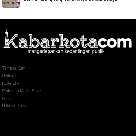
Tentang Kami
Redaksi
Kode Etik
Pedoman Media Siber
Iklan
Hubungi Kami