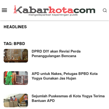
Skip
to
Mobile
content
Menu
HEADLINES
TAG:
BPBD
DPRD DIY akan Revisi Perda
Penanggulangan Bencana
APD untuk Nakes, Petugas BPBD Kota
Yogya Gunakan Jas Hujan
Sejumlah Puskesmas di Kota Yogya Terima
Bantuan APD