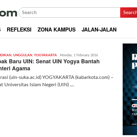
Searc
S
REFLEKSI
ZONA KAMPUS
JALAN-JALAN
IDIKAN
,
UNGGULAN
,
YOGYAKARTA
Redaksi
Monday, 1 February 2016
ak Baru UIN: Senat UIN Yogya Bantah
|
kabarkota
teri Agama
trasi (uin-suka.ac.id) YOGYAKARTA (kabarkota.com) –
t Universitas Islam Negeri (UIN)
…