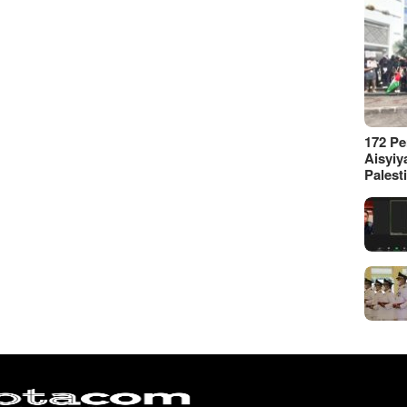
172 P
Aisyiy
Palest