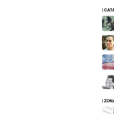
| CAT
| ZO