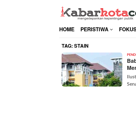
Skip
to
content
HOME
PERISTIWA
FOKU
TAG:
STAIN
PEND
Bab
Men
Ilus
Sena