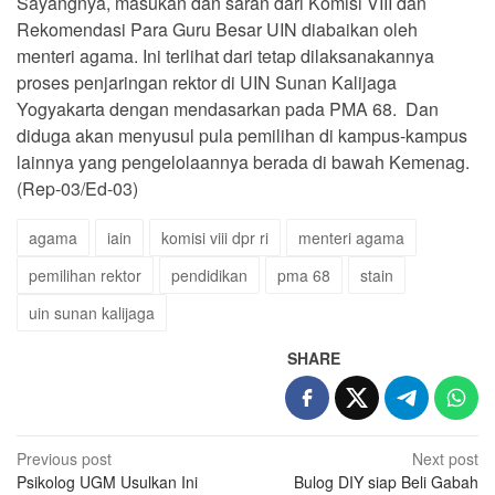
Sayangnya, masukan dan saran dari Komisi VIII dan
Rekomendasi Para Guru Besar UIN diabaikan oleh
menteri agama. Ini terlihat dari tetap dilaksanakannya
proses penjaringan rektor di UIN Sunan Kalijaga
Yogyakarta dengan mendasarkan pada PMA 68. Dan
diduga akan menyusul pula pemilihan di kampus-kampus
lainnya yang pengelolaannya berada di bawah Kemenag.
(Rep-03/Ed-03)
agama
iain
komisi viii dpr ri
menteri agama
pemilihan rektor
pendidikan
pma 68
stain
uin sunan kalijaga
SHARE
Post
Previous post
Next post
Psikolog UGM Usulkan Ini
Bulog DIY siap Beli Gabah
navigation