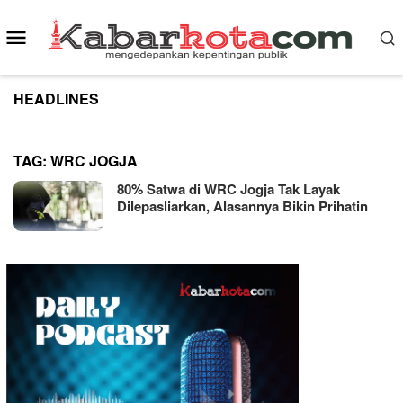
Skip
to
Mobile
content
Menu
HEADLINES
TAG:
WRC JOGJA
80% Satwa di WRC Jogja Tak Layak
Dilepasliarkan, Alasannya Bikin Prihatin