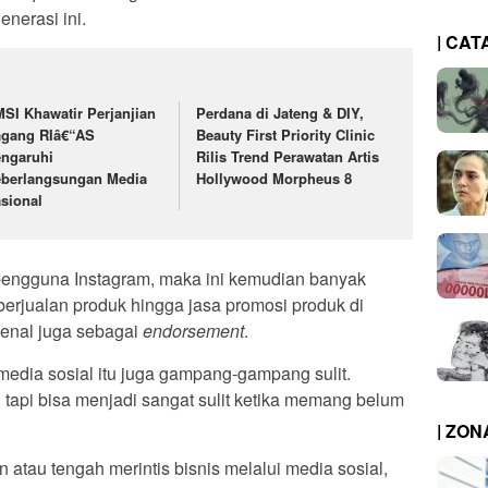
nerasi ini.
| CAT
SI Khawatir Perjanjian
Perdana di Jateng & DIY,
gang RIâ€“AS
Beauty First Priority Clinic
ngaruhi
Rilis Trend Perawatan Artis
berlangsungan Media
Hollywood Morpheus 8
sional
pengguna Instagram, maka ini kemudian banyak
i berjualan produk hingga jasa promosi produk di
kenal juga sebagai
endorsement
.
media sosial itu juga gampang-gampang sulit.
tapi bisa menjadi sangat sulit ketika memang belum
| ZO
 atau tengah merintis bisnis melalui media sosial,