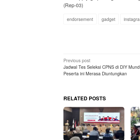
(Rep-03)
endorsement
gadget
instagr
Post
Previous post
Jadwal Tes Seleksi CPNS di DIY Mund
navigation
Peserta ini Merasa Diuntungkan
RELATED POSTS