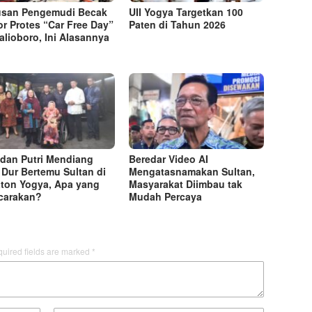
usan Pengemudi Becak
UII Yogya Targetkan 100
r Protes “Car Free Day”
Paten di Tahun 2026
alioboro, Ini Alasannya
i dan Putri Mendiang
Beredar Video AI
Dur Bertemu Sultan di
Mengatasnamakan Sultan,
ton Yogya, Apa yang
Masyarakat Diimbau tak
carakan?
Mudah Percaya
uired fields are marked
*