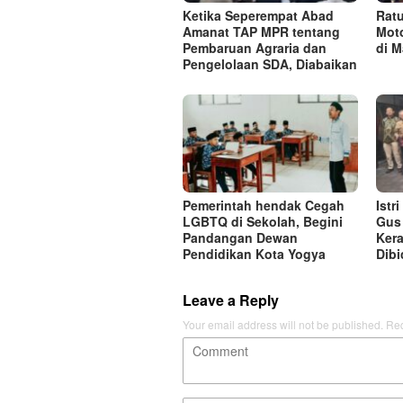
Ketika Seperempat Abad
Rat
Amanat TAP MPR tentang
Moto
Pembaruan Agraria dan
di M
Pengelolaan SDA, Diabaikan
Pemerintah hendak Cegah
Istr
LGBTQ di Sekolah, Begini
Gus 
Pandangan Dewan
Kera
Pendidikan Kota Yogya
Dibi
Leave a Reply
Your email address will not be published.
Req