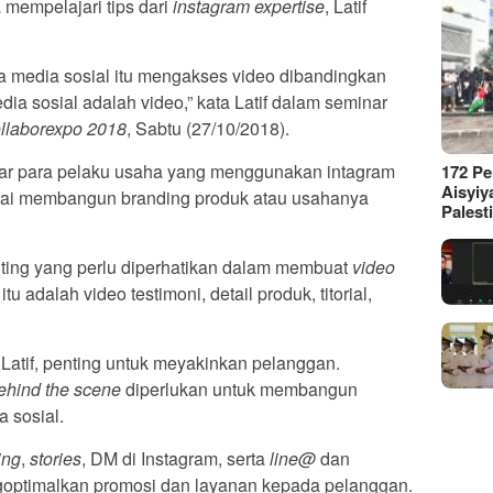
 mempelajari tips dari
instagram expertise
, Latif
 media sosial itu mengakses video dibandingkan
dia sosial adalah video,” kata Latif dalam seminar
llaborexpo 2018
, Sabtu (27/10/2018).
gar para pelaku usaha yang menggunakan intagram
172 P
Aisyiy
ulai membangun branding produk atau usahanya
Palest
enting yang perlu diperhatikan dalam membuat
video
tu adalah video testimoni, detail produk, titorial,
 Latif, penting untuk meyakinkan pelanggan.
ehind the scene
diperlukan untuk membangun
a sosial.
ing
,
stories
, DM di Instagram, serta
line@
dan
goptimalkan promosi dan layanan kepada pelanggan.