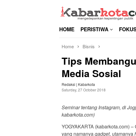
Skip
to
content
HOME
PERISTIWA
FOKU
Home
Bisnis
Tips Membangun
Media Sosial
Redaksi | Kabarkota
Saturday, 27 October 2018
Seminar tentang Instagram, di Jog
kabarkota.com)
YOGYAKARTA (kabarkota.com) – Gen
yang namanya
gadget
, utamanya