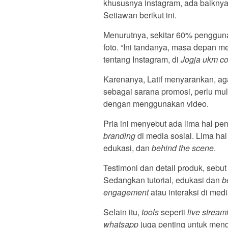
khususnya instagram, ada baiknya
Setiawan berikut ini.
Menurutnya, sekitar 60% pengguna
foto. “Ini tandanya, masa depan me
tentang Instagram, di
Jogja ukm co
Karenanya, Latif menyarankan, a
sebagai sarana promosi, perlu m
dengan menggunakan video.
Pria ini menyebut ada lima hal p
branding
di media sosial. Lima hal i
edukasi, dan
behind the scene
.
Testimoni dan detail produk, sebut
Sedangkan tutorial, edukasi dan
b
engagement
atau interaksi di medi
Selain itu,
tools
seperti
live stream
whatsapp
juga penting untuk men