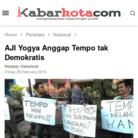
Skip
to
Mobile
content
Menu
Home
Peristiwa
Nasional
AJI Yogya Anggap Tempo tak
Demokratis
Redaksi | Kabarkota
Friday, 26 February 2016