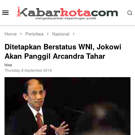
Skip
to
Mobile
content
Menu
Home
Peristiwa
Nasional
Ditetapkan Berstatus WNI, Jokowi
Akan Panggil Arcandra Tahar
Nisa
Thursday, 8 September 2016