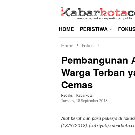
Skip
to
content
HOME
PERISTIWA
FOKU
Home
Fokus
Pembangunan A
Warga Terban 
Cemas
Redaksi | Kabarkota
Tuesday, 18 September 2018
Alat berat dan para pekerja di lok
(18/9/2018). (sutriyati/kabarkota.c