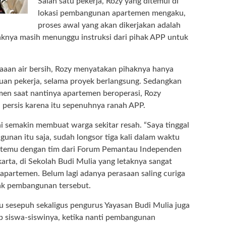
Salah satu pekerja, Rozy yang ditemui di
lokasi pembangunan apartemen mengaku,
proses awal yang akan dikerjakan adalah
aknya masih menunggu instruksi dari pihak APP untuk
aaan air bersih, Rozy menyatakan pihaknya hanya
an pekerja, selama proyek berlangsung. Sedangkan
men saat nantinya apartemen beroperasi, Rozy
persis karena itu sepenuhnya ranah APP.
ni semakin membuat warga sekitar resah. “Saya tinggal
unan itu saja, sudah longsor tiga kali dalam waktu
bertemu dengan tim dari Forum Pemantau Independen
karta, di Sekolah Budi Mulia yang letaknya sangat
partemen. Belum lagi adanya perasaan saling curiga
ak pembangunan tersebut.
u sesepuh sekaligus pengurus Yayasan Budi Mulia juga
b siswa-siswinya, ketika nanti pembangunan