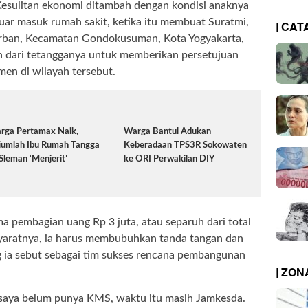
sulitan ekonomi ditambah dengan kondisi anaknya
luar masuk rumah sakit, ketika itu membuat Suratmi,
| CAT
rban, Kecamatan Gondokusuman, Kota Yogyakarta,
n dari tetangganya untuk memberikan persetujuan
en di wilayah tersebut.
rga Pertamax Naik,
Warga Bantul Adukan
jumlah Ibu Rumah Tangga
Keberadaan TPS3R Sokowaten
 Sleman ‘Menjerit’
ke ORI Perwakilan DIY
a pembagian uang Rp 3 juta, atau separuh dari total
syaratnya, ia harus membubuhkan tanda tangan dan
g ia sebut sebagai tim sukses rencana pembangunan
| ZO
 saya belum punya KMS, waktu itu masih Jamkesda.