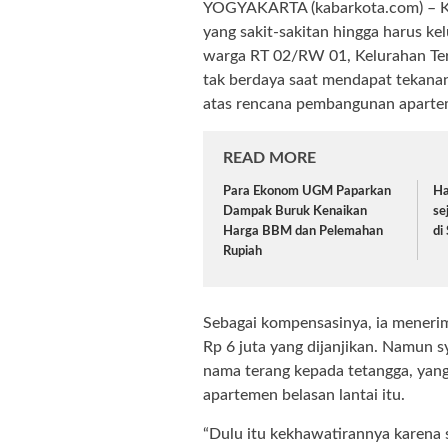
YOGYAKARTA (kabarkota.com) – Ke
yang sakit-sakitan hingga harus ke
warga RT 02/RW 01, Kelurahan Te
tak berdaya saat mendapat tekana
atas rencana pembangunan apartem
READ MORE
Para Ekonom UGM Paparkan
Ha
Dampak Buruk Kenaikan
se
Harga BBM dan Pelemahan
di
Rupiah
Sebagai kompensasinya, ia menerim
Rp 6 juta yang dijanjikan. Namun 
nama terang kepada tetangga, yan
apartemen belasan lantai itu.
“Dulu itu kekhawatirannya karena