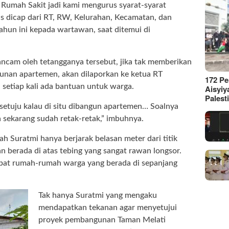
Rumah Sakit jadi kami mengurus syarat-syarat
s dicap dari RT, RW, Kelurahan, Kecamatan, dan
ahun ini kepada wartawan, saat ditemui di
.
diancam oleh tetangganya tersebut, jika tak memberikan
unan apartemen, akan dilaporkan ke ketua RT
172 P
n setiap kali ada bantuan untuk warga.
Aisyiy
Palest
 setuju kalau di situ dibangun apartemen… Soalnya
 sekarang sudah retak-retak,” imbuhnya.
h Suratmi hanya berjarak belasan meter dari titik
 berada di atas tebing yang sangat rawan longsor.
pat rumah-rumah warga yang berada di sepanjang
Tak hanya Suratmi yang mengaku
mendapatkan tekanan agar menyetujui
proyek pembangunan Taman Melati