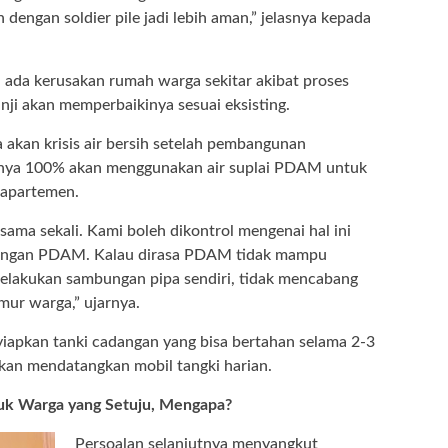
engan soldier pile jadi lebih aman,” jelasnya kepada
a ada kerusakan rumah warga sekitar akibat proses
ji akan memperbaikinya sesuai eksisting.
akan krisis air bersih setelah pembangunan
nya 100% akan menggunakan air suplai PDAM untuk
 apartemen.
ama sekali. Kami boleh dikontrol mengenai hal ini
engan PDAM. Kalau dirasa PDAM tidak mampu
elakukan sambungan pipa sendiri, tidak mencabang
mur warga,” ujarnya.
nyiapkan tanki cadangan yang bisa bertahan selama 2-3
akan mendatangkan mobil tangki harian.
uk Warga yang Setuju, Mengapa?
Persoalan selanjutnya menyangkut