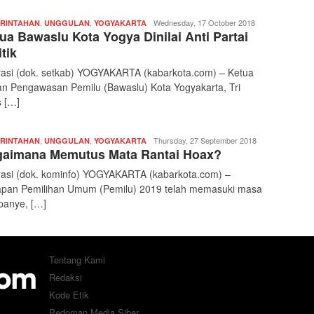
,
,
Redaksi
Wednesday, 17 October 2018
RINTAHAN
UNGGULAN
YOGYAKARTA
ua Bawaslu Kota Yogya Dinilai Anti Partai
|
kabarkota
itik
trasi (dok. setkab) YOGYAKARTA (kabarkota.com) – Ketua
n Pengawasan Pemilu (Bawaslu) Kota Yogyakarta, Tri
 […]
,
,
Redaksi
Thursday, 27 September 2018
RINTAHAN
UNGGULAN
YOGYAKARTA
aimana Memutus Mata Rantai Hoax?
|
kabarkota
trasi (dok. kominfo) YOGYAKARTA (kabarkota.com) –
pan Pemilihan Umum (Pemilu) 2019 telah memasuki masa
anye, […]
Tentang Kami
Redaksi
Kode Etik
Pedoman Media Siber