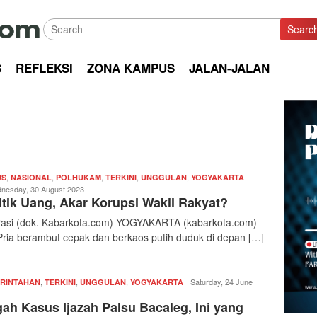
Searc
S
REFLEKSI
ZONA KAMPUS
JALAN-JALAN
,
,
,
,
,
Redaksi
US
NASIONAL
POLHUKAM
TERKINI
UNGGULAN
YOGYAKARTA
|
nesday, 30 August 2023
itik Uang, Akar Korupsi Wakil Rakyat?
kabarkota
trasi (dok. Kabarkota.com) YOGYAKARTA (kabarkota.com)
Pria berambut cepak dan berkaos putih duduk di depan […]
,
,
,
Redaksi
Saturday, 24 June
RINTAHAN
TERKINI
UNGGULAN
YOGYAKARTA
|
ah Kasus Ijazah Palsu Bacaleg, Ini yang
kabarkota