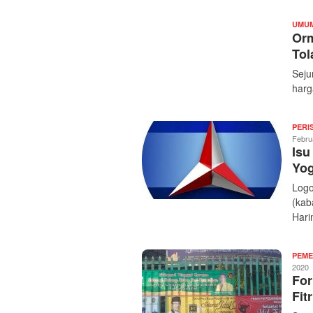
UMU
Orm
Tol
Seju
harg
PERI
Febru
Isu
Yog
Logo
(kab
Hari
PEME
2020
For
Fit