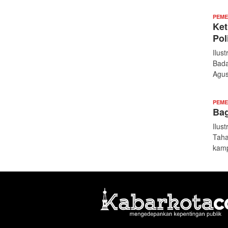
PEME
Ket
Pol
Ilus
Bada
Agus
PEME
Bag
Ilus
Taha
kamp