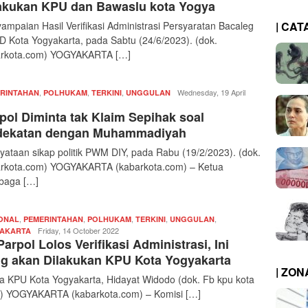
akukan KPU dan Bawaslu kota Yogya
| CAT
ampaian Hasil Verifikasi Administrasi Persyaratan Bacaleg
 Kota Yogyakarta, pada Sabtu (24/6/2023). (dok.
arkota.com) YOGYAKARTA […]
,
,
,
Redaksi
Wednesday, 19 April
RINTAHAN
POLHUKAM
TERKINI
UNGGULAN
|
pol Diminta tak Klaim Sepihak soal
kabarkota
dekatan dengan Muhammadiyah
yataan sikap politik PWM DIY, pada Rabu (19/2/2023). (dok.
rkota.com) YOGYAKARTA (kabarkota.com) – Ketua
baga […]
,
,
,
,
,
ONAL
PEMERINTAHAN
POLHUKAM
TERKINI
UNGGULAN
Redaksi
Friday, 14 October 2022
AKARTA
Parpol Lolos Verifikasi Administrasi, Ini
|
kabarkota
g akan Dilakukan KPU Kota Yogyakarta
| ZO
a KPU Kota Yogyakarta, Hidayat Widodo (dok. Fb kpu kota
a) YOGYAKARTA (kabarkota.com) – Komisi […]