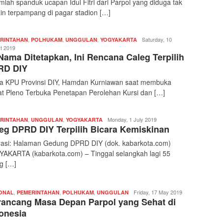
mlah spanduk ucapan Idul Fitri dari Parpol yang diduga tak
zin terpampang di pagar stadion […]
,
,
,
Redaksi
Saturday, 10
RINTAHAN
POLHUKAM
UNGGULAN
YOGYAKARTA
|
t 2019
Nama Ditetapkan, Ini Rencana Caleg Terpilih
kabarkota
RD DIY
a KPU Provinsi DIY, Hamdan Kurniawan saat membuka
t Pleno Terbuka Penetapan Perolehan Kursi dan […]
,
,
Redaksi
Monday, 1 July 2019
RINTAHAN
UNGGULAN
YOGYAKARTA
eg DPRD DIY Terpilih Bicara Kemiskinan
|
kabarkota
trasi: Halaman Gedung DPRD DIY (dok. kabarkota.com)
AKARTA (kabarkota.com) – Tinggal selangkah lagi 55
g […]
,
,
,
Redaksi
Friday, 17 May 2019
ONAL
PEMERINTAHAN
POLHUKAM
UNGGULAN
ancang Masa Depan Parpol yang Sehat di
|
kabarkota
onesia