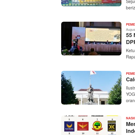
Seju
beri
PEME
Augus
55 
DP
Ketu
Rapa
PEME
Cal
Ilus
YOGY
oran
NASI
Mer
Ind