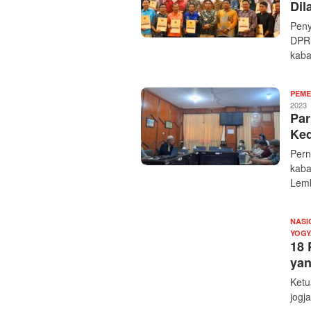
Dil
Peny
DPRD
kab
PEME
2023
Par
Ke
Pern
kaba
Lem
NASI
YOGY
18 
yan
Ketu
jogj