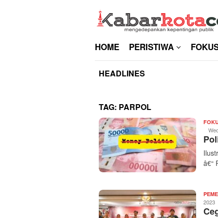
Skip
to
content
HOME
PERISTIWA
FOKU
HEADLINES
TAG:
PARPOL
FOK
Wed
Pol
Ilus
â€“ 
PEME
2023
Ceg