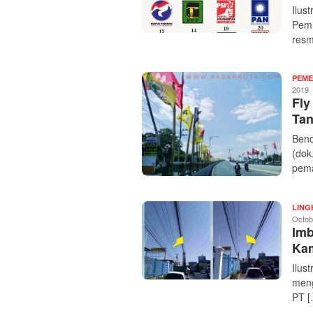
Ilus
Pem
resm
PEME
2019
Fly
Tan
Bend
(dok
pem
LIN
Octob
Imb
Ka
Ilus
meng
PT [