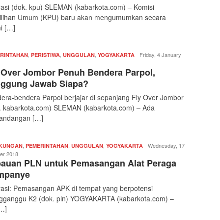
trasi (dok. kpu) SLEMAN (kabarkota.com) – Komisi
ilihan Umum (KPU) baru akan mengumumkan secara
i […]
,
,
,
Redaksi
Friday, 4 January
RINTAHAN
PERISTIWA
UNGGULAN
YOGYAKARTA
|
 Over Jombor Penuh Bendera Parpol,
kabarkota
ggung Jawab Siapa?
era-bendera Parpol berjajar di sepanjang Fly Over Jombor
. kabarkota.com) SLEMAN (kabarkota.com) – Ada
andangan […]
,
,
,
Redaksi
Wednesday, 17
GKUNGAN
PEMERINTAHAN
UNGGULAN
YOGYAKARTA
|
er 2018
auan PLN untuk Pemasangan Alat Peraga
kabarkota
mpanye
trasi: Pemasangan APK di tempat yang berpotensi
ganggu K2 (dok. pln) YOGYAKARTA (kabarkota.com) –
…]