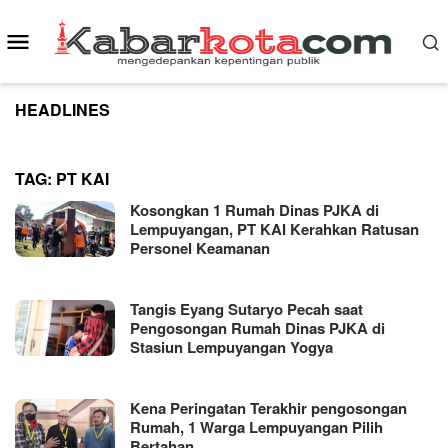
Skip
to
Mobile
content
Menu
HEADLINES
TAG:
PT KAI
Kosongkan 1 Rumah Dinas PJKA di
Lempuyangan, PT KAI Kerahkan Ratusan
Personel Keamanan
Tangis Eyang Sutaryo Pecah saat
Pengosongan Rumah Dinas PJKA di
Stasiun Lempuyangan Yogya
Kena Peringatan Terakhir pengosongan
Rumah, 1 Warga Lempuyangan Pilih
Bertahan