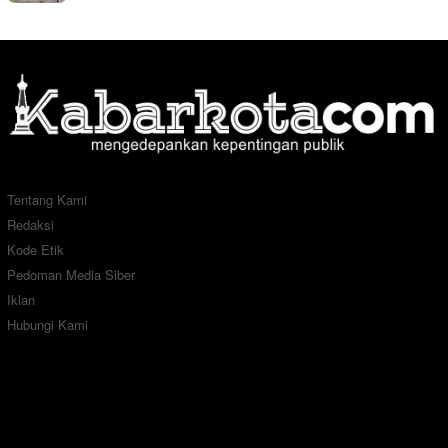
Tentang Kami
Redaksi
Kode Etik
Pedoman Media Siber
Iklan
Hubungi Kami