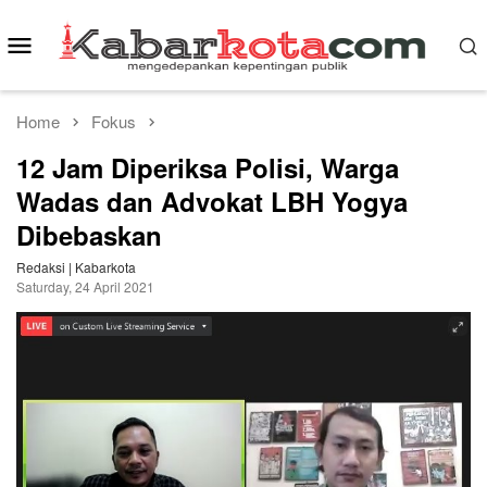
Skip
to
Mobile
content
Menu
Home
Fokus
12 Jam Diperiksa Polisi, Warga
Wadas dan Advokat LBH Yogya
Dibebaskan
Redaksi | Kabarkota
Saturday, 24 April 2021