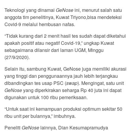
Teknologi yang dinamai
GeNose
ini, menurut salah satu
anggota tim penelitinya, Kuwat Triyono,bisa mendeteksi
Covid-9 melalui hembusan nafas.
“Tidak kurang dari 2 menit hasil tes sudah dapat diketahui
apakah positif atau negatif Covid-19,” ungkap Kuwat
sebagaimana dilansir dari laman UGM, Minggu
(27/9/2020).
Selain itu, sambung Kuwat, GeNose juga memiliki akurasi
yang tinggi dan penggunaannya jauh lebih terjangkau
dibandingkan tes usap PSC (
swap
). Mengingat, satu unit
GeNose
yang diperkirakan seharga Rp 40 juta ini dapat
digunakan untuk 100 ribu pemeriksaan.
“Untuk saat ini kemampuan produksi optimum sekitar 50
ribu unit per bulannya,” imbuhnya.
Peneliti
GeNose
lainnya, Dian Kesumapramudya