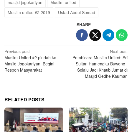
masjid jogokariyan
Muslim united
Muslim united #2 2019
Ustad Abdul Somad
SHARE
Post
Previous post
Next post
Muslim United #2 pindah ke
Pembicara Muslim United: Sri
navigation
Masjid Jogokariyan, Begini
Sultan Hamengku Buwono I
Respon Masyarakat
Selalu Jadi Khatib Jumat di
Masjid Gedhe Kauman
RELATED POSTS