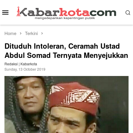
Skip
to
Mobile
content
Menu
Home
Terkini
Dituduh Intoleran, Ceramah Ustad
Abdul Somad Ternyata Menyejukkan
Redaksi | Kabarkota
Sunday, 13 October 2019