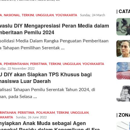
| CAT
TA
,
NASIONAL
,
TERKINI
,
UNGGULAN
,
YOGYAKARTA
Redaksi
Sunday, 24 March
|
aslu DIY Mengapresiasi Peran Media dalam
kabarkota
beritaan Pemilu 2024
solidasi Media Dalam Rangka Penguatan Pemberitaan
a Tahapan Pemilihan Serentak
…
TA
,
PEMERINTAHAN
,
PERISTIWA
,
TERKINI
,
UNGGULAN
,
YOGYAKARTA
Redaksi
sday, 22 November 2022
|
 DIY akan Siapkan TPS Khusus bagi
kabarkota
asiswa Luar Daerah
alisasi Tahapan Pemilu Serentak Tahun 2024, di
man, pada Selasa
…
RINTAHAN
,
PERISTIWA
,
POLHUKAM
,
TERKINI
,
UNGGULAN
,
| ZO
AKARTA
Redaksi
Sunday, 26 June 2022
yiapkan Anak Muda sebagai Agen
|
kabarkota
angkal Residu dalam Kepemiluan di Era