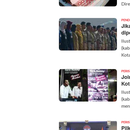
Dire
PEND
Jik
dip
Ilu
(ka
Kot
PERI
Joi
Kot
Ilus
(kab
men
PERI
Pil