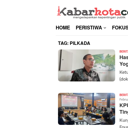
Skip
to
content
HOME
PERISTIWA
FOKU
TAG:
PILKADA
BERI
Has
Yog
Ket
(dok
BERI
Febru
KPU
Tin
Kunj
Foun