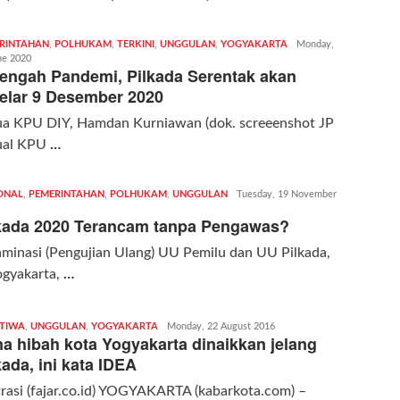
RINTAHAN
,
POLHUKAM
,
TERKINI
,
UNGGULAN
,
YOGYAKARTA
Redaksi
Monday,
ne 2020
|
tengah Pandemi, Pilkada Serentak akan
kabarkota
elar 9 Desember 2020
ua KPU DIY, Hamdan Kurniawan (dok. screeenshot JP
tual KPU
…
ONAL
,
PEMERINTAHAN
,
POLHUKAM
,
UNGGULAN
Redaksi
Tuesday, 19 November
|
kada 2020 Terancam tanpa Pengawas?
kabarkota
minasi (Pengujian Ulang) UU Pemilu dan UU Pilkada,
ogyakarta,
…
STIWA
,
UNGGULAN
,
YOGYAKARTA
Redaksi
Monday, 22 August 2016
a hibah kota Yogyakarta dinaikkan jelang
|
kabarkota
kada, ini kata IDEA
trasi (fajar.co.id) YOGYAKARTA (kabarkota.com) –