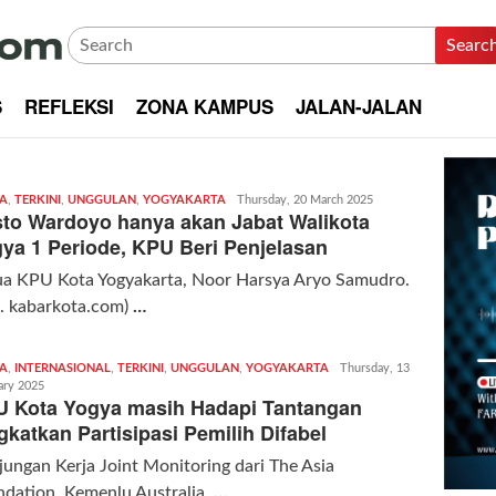
Searc
S
REFLEKSI
ZONA KAMPUS
JALAN-JALAN
TA
,
TERKINI
,
UNGGULAN
,
YOGYAKARTA
Redaksi
Thursday, 20 March 2025
to Wardoyo hanya akan Jabat Walikota
|
kabarkota
ya 1 Periode, KPU Beri Penjelasan
ua KPU Kota Yogyakarta, Noor Harsya Aryo Samudro.
. kabarkota.com)
…
TA
,
INTERNASIONAL
,
TERKINI
,
UNGGULAN
,
YOGYAKARTA
Redaksi
Thursday, 13
ary 2025
|
 Kota Yogya masih Hadapi Tantangan
kabarkota
gkatkan Partisipasi Pemilih Difabel
ungan Kerja Joint Monitoring dari The Asia
dation, Kemenlu Australia,
…