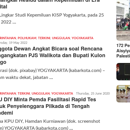
ital
Lingkar Studi Kepemiluan KISP Yogyakarta, pada 25
i 2022
…
RINTAHAN
,
POLHUKAM
,
TERKINI
,
UNGGULAN
,
YOGYAKARTA
Redaksi
rsday, 19 May 2022
|
172 P
gota Dewan Angkat Bicara soal Rencana
kabarkota
Aisyiy
gangkatan PJS Walikota dan Bupati Kulon
Palest
ogo
trasi (dok. pixabay) YOGYAKARTA (kabarkota.com) –
am waktu dekat, jabatan
…
RINTAHAN
,
TERKINI
,
UNGGULAN
,
YOGYAKARTA
Redaksi
Thursday, 25 June 2020
 DIY Minta Pemda Fasilitasi Rapid Tes
|
kabarkota
uk Penyelenggara Pilkada di Tengah
ndemi
ua KPU DIY, Hamdan Kurniawan (dok. screenshot
m) YOGYAKARTA (kabarkota.com)
…