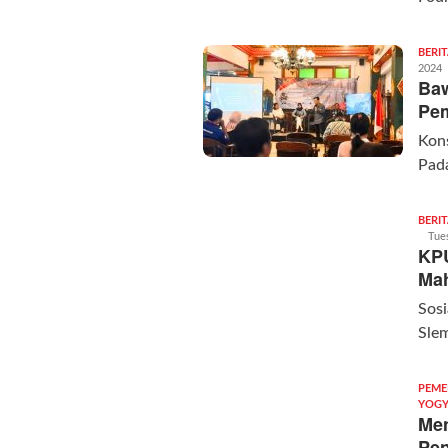
BERI
2024
Baw
Pem
Kon
Pad
BERI
Tue
KPU
Mah
Sosi
Sle
PEME
YOGY
Men
Pen