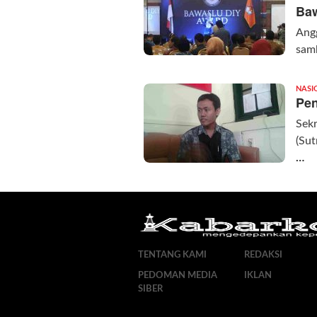
Baw
Ang
sam
NASI
Pen
Sekr
(Su
…
TENTANG KAMI
REDAKSI
PEDOMAN MEDIA
IKLAN
SIBER