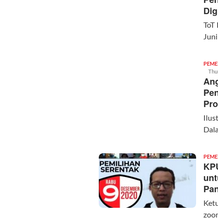
Dig
ToT 
Jun
PEME
Thu
Ang
Pen
Pr
Ilus
Dal
PEME
KPU
unt
Pa
Ket
zoo