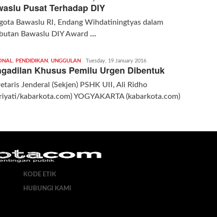
kabarkota
aslu Pusat Terhadap DIY
gota Bawaslu RI, Endang Wihdatiningtyas dalam
butan Bawaslu DIY Award
…
ONAL
,
PENDIDIKAN
,
UNGGULAN
Redaksi
Tuesday, 19 January 2016
gadilan Khusus Pemilu Urgen Dibentuk
|
kabarkota
etaris Jenderal (Sekjen) PSHK UII, Ali Ridho
triyati/kabarkota.com) YOGYAKARTA (kabarkota.com)
KODE ETIK
HUBUNGI KAMI