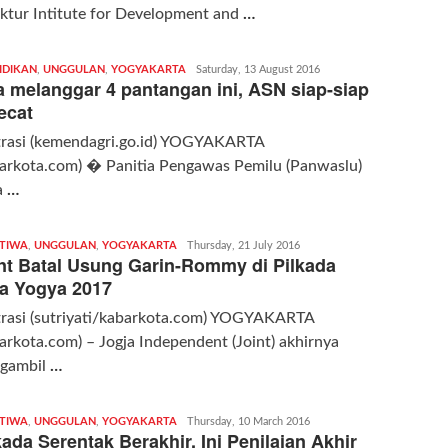
ktur Intitute for Development and
…
IDIKAN
,
UNGGULAN
,
YOGYAKARTA
Redaksi
Saturday, 13 August 2016
a melanggar 4 pantangan ini, ASN siap-siap
|
kabarkota
ecat
strasi (kemendagri.go.id) YOGYAKARTA
barkota.com) � Panitia Pengawas Pemilu (Panwaslu)
a
…
STIWA
,
UNGGULAN
,
YOGYAKARTA
Redaksi
Thursday, 21 July 2016
nt Batal Usung Garin-Rommy di Pilkada
|
kabarkota
a Yogya 2017
trasi (sutriyati/kabarkota.com) YOGYAKARTA
arkota.com) – Jogja Independent (Joint) akhirnya
gambil
…
STIWA
,
UNGGULAN
,
YOGYAKARTA
Redaksi
Thursday, 10 March 2016
kada Serentak Berakhir, Ini Penilaian Akhir
|