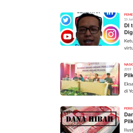
PEME
15 Ju
DI 
Dig
Ket
vir
NASI
2019
Pil
Eksa
di Y
PERI
Dan
Pil
Ilus