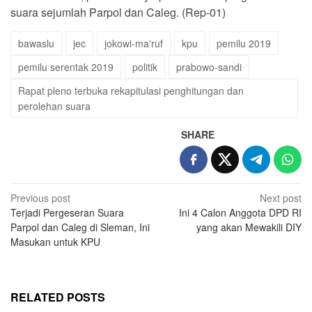
suara sejumlah Parpol dan Caleg. (Rep-01)
bawaslu
jec
jokowi-ma'ruf
kpu
pemilu 2019
pemilu serentak 2019
politik
prabowo-sandi
Rapat pleno terbuka rekapitulasi penghitungan dan
perolehan suara
SHARE
Post
Previous post
Next post
Terjadi Pergeseran Suara
Ini 4 Calon Anggota DPD RI
navigation
Parpol dan Caleg di Sleman, Ini
yang akan Mewakili DIY
Masukan untuk KPU
RELATED POSTS