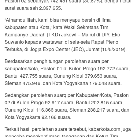
Paslon 02 sebanyak 742.481 suara (30.67%), dengan total
surat suara sah 2.397.655.
“Alhamdulillah, kami bisa menyapu bersih di lima
kabupaten atau Kota,” kata Wakil Sekretaris Tim
Kampanye Daerah (TKD) Jokowi – Ma’ruf di DIY, Eko
Suwanto kepada wartawan di sela-sela Rapat Pleno
Terbuka, di Jogja Expo Center (JEC), Jumat (10/5/2019).
Berdasarkan penghitungan perolehan suara per
kabupaten/kota, Paslon 01 di Kulon Progo 192.772 suara,
Bantul 427.755 suara, Gunung Kidul 379.653 suara,
Sleman 475.946, dan Kota Yogyakarta 179.048 suara.
Sedangkan perolehan suarq per Kabupaten/Kota, Paslon
02 di Kulon Progo 92.917 suara, Bantul 202.815 suara,
Gunung Kidul 116.366 suara, Sleman 238.217 suara, dan
Kota Yogyakarta 92.166 suara.
Terkait hasil perolehan suara tersebut, kabarkota.com juga
mencoba mengkonfirmasi tanggapan dari Ketua Tim