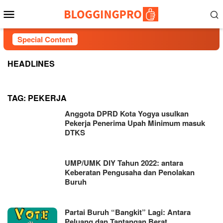
Skip
Mobile
to
Menu
content
Special Content
HEADLINES
TAG:
PEKERJA
Anggota DPRD Kota Yogya usulkan
Pekerja Penerima Upah Minimum masuk
DTKS
UMP/UMK DIY Tahun 2022: antara
Keberatan Pengusaha dan Penolakan
Buruh
Partai Buruh “Bangkit” Lagi: Antara
Peluang dan Tantangan Berat